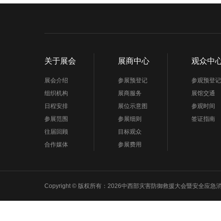
关于展会
展商中心
观众中
展会介绍
参展预登记
参观预登记
组织机构
展商服务
展馆交通
日程安排
展位示意图
参观时间
参展范围
参展细则
签证指南
往届回顾
目标观众
合作媒体
参展费用
Copyright © 版权所有：2026中西部灾害防御救援大会暨安全应