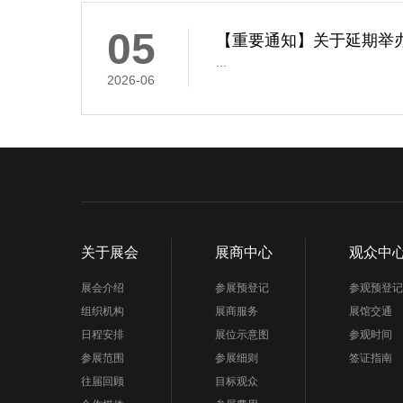
05
【重要通知】关于延期举办
...
2026-06
关于展会
展商中心
观众中
展会介绍
参展预登记
参观预登记
组织机构
展商服务
展馆交通
日程安排
展位示意图
参观时间
参展范围
参展细则
签证指南
往届回顾
目标观众